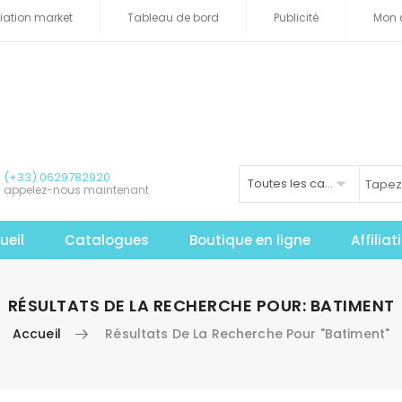
iliation market
Tableau de bord
Publicité
Mon 
(+33) 0629782920
Toutes les catégories
appelez-nous maintenant
ueil
Catalogues
Boutique en ligne
Affilia
RÉSULTATS DE LA RECHERCHE POUR: BATIMENT
Accueil
Résultats De La Recherche Pour "Batiment"