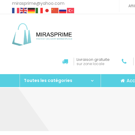
mirasprime@yahoo.com
Aff
Livraison gratuite
sur zone locale
Acc
Toutes les catégories