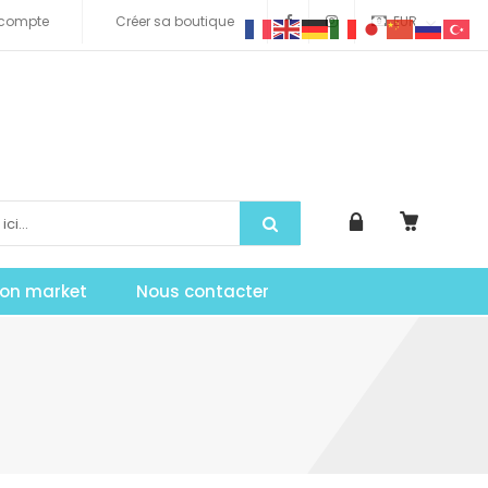
compte
Créer sa boutique
EUR
tion market
Nous contacter