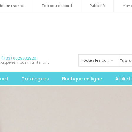
iliation market
Tableau de bord
Publicité
Mon 
(+33) 0629782920
Toutes les catégories
appelez-nous maintenant
ueil
Catalogues
Boutique en ligne
Affilia