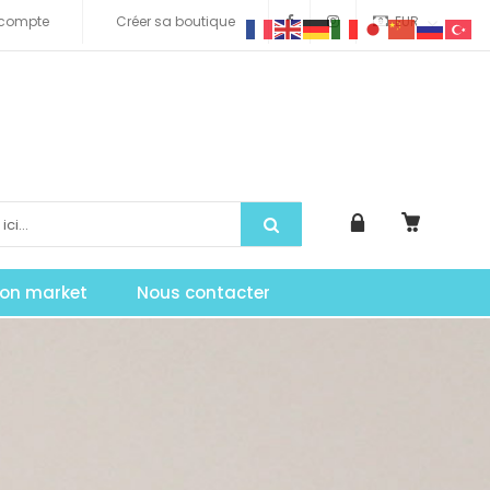
compte
Créer sa boutique
EUR
tion market
Nous contacter