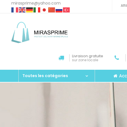
mirasprime@yahoo.com
Aff
Livraison gratuite
sur zone locale
Acc
Toutes les catégories