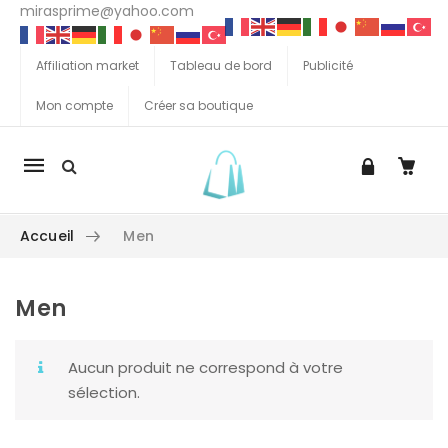
mirasprime@yahoo.com
Affiliation market
Tableau de bord
Publicité
Mon compte
Créer sa boutique
La
navigation
Mobile
Accueil
Men
Men
Aller au contenu
Aucun produit ne correspond à votre
sélection.