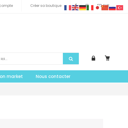
compte
Créer sa boutique
EUR
tion market
Nous contacter