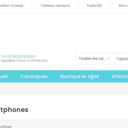
iliation market
Tableau de bord
Publicité
Mon 
(+33) 0629782920
Toutes les catégories
appelez-nous maintenant
ueil
Catalogues
Boutique en ligne
Affilia
rtphones
ction.