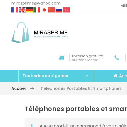
mirasprime@yahoo.com
Aff
Livraison gratuite
sur zone locale
Acc
Toutes les catégories
Accueil
Téléphones Portables Et Smartphones
Téléphones portables et sma
Aller au contenu
Aucun produit ne correspond à votre séle