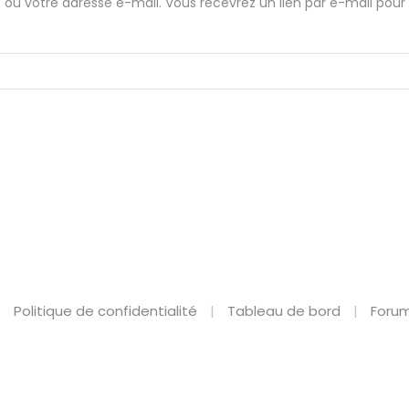
ant ou votre adresse e-mail. Vous recevrez un lien par e-mail po
Politique de confidentialité
Tableau de bord
Forum