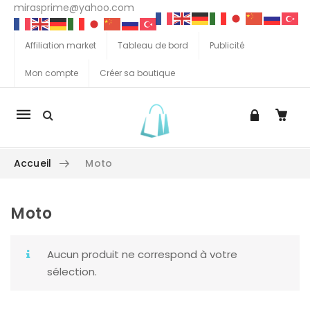
mirasprime@yahoo.com
Affiliation market
Tableau de bord
Publicité
Mon compte
Créer sa boutique
La
navigation
Mobile
Accueil
Moto
Moto
Aller au contenu
Aucun produit ne correspond à votre
sélection.