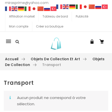
mirasprime@yahoo.com
Affiliation market
Tableau de bord
Publicité
Mon compte
Créer sa boutique
La
navigation
Mobile
Accueil
Objets De Collection Et Art
Objets
De Collection
Transport
Transport
Aller au contenu
Aucun produit ne correspond à votre
sélection.