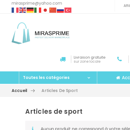
mirasprime@yahoo.com
Aff
Livraison gratuite
sur zone locale
Acc
Toutes les catégories
Accueil
Articles De Sport
Articles de sport
Aller au contenu
Aucun produit ne correspond à votre séle