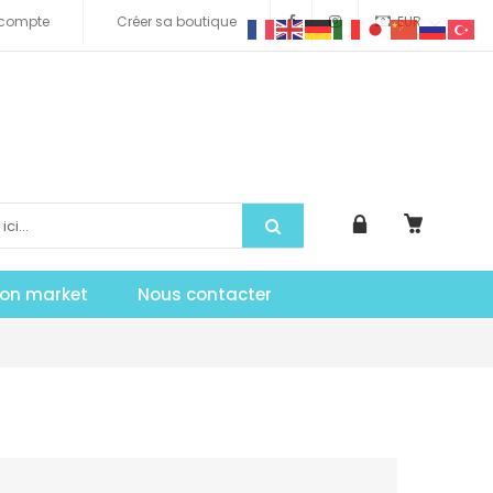
compte
Créer sa boutique
EUR
tion market
Nous contacter