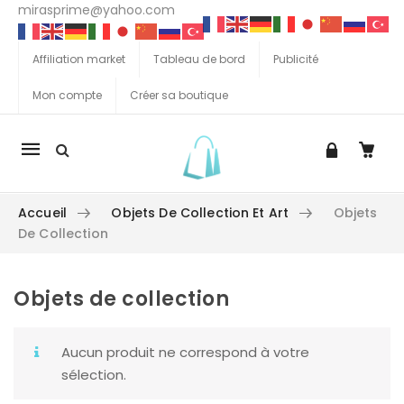
mirasprime@yahoo.com
Affiliation market
Tableau de bord
Publicité
Mon compte
Créer sa boutique
La
navigation
Mobile
Accueil
Objets De Collection Et Art
Objets
De Collection
Objets de collection
Aller au contenu
Aucun produit ne correspond à votre
sélection.