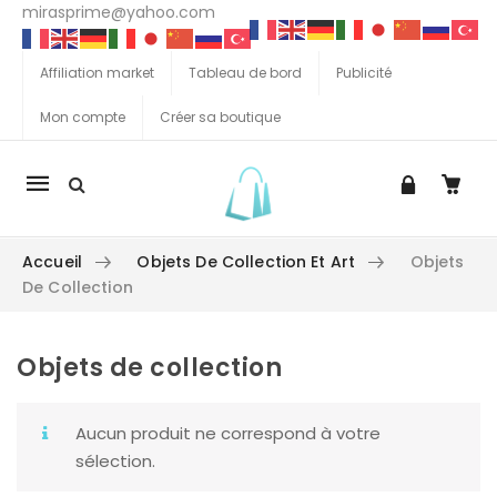
mirasprime@yahoo.com
Affiliation market
Tableau de bord
Publicité
Mon compte
Créer sa boutique
La
navigation
Mobile
Accueil
Objets De Collection Et Art
Objets
De Collection
Objets de collection
Aller au contenu
Aucun produit ne correspond à votre
sélection.